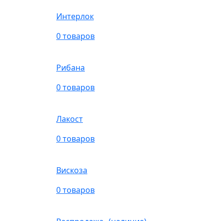
Интерлок
0 товаров
Рибана
0 товаров
Лакост
0 товаров
Вискоза
0 товаров