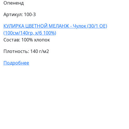
Опененд
О
Артикул: 100-3
А
КУЛИРКА ЦВЕТНОЙ МЕЛАНЖ - Чулок (30/1 ОЕ)
К
(100см/140гр, х/б 100%)
1
Состав: 100% хлопок
С
Плотность: 140 г/м2
П
Подробнее
П